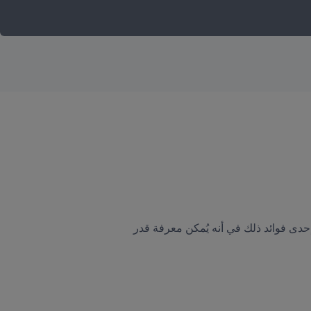
في التصنيف العالمي للسيدات FIFA/Coca-Cola، يتم ترتيب الفرق وفقًا لقيمة تُعد مقياسًا لقوتها الفعلية. تتمثل إحدى فوائد ذلك في أنه يُمكن معرفة قدر 