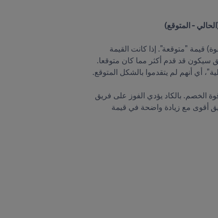
يتم تحويل نتيجة مباراة الفريق إلى قيمة: "الحالي". باستخدام بعض الصيغ، ينتج عن الاختلاف في نقاط التصنيف (القوة) قيمة "متوقعة". إذا كانت القيمة 
الاستنتاج الذي يمكن استخلاصه لهذه القاعدة الأساسية هو أن نقاط التصنيف التي يربحها الفريق للفوز تعتمد على قوة الخصم. بالكاد يؤدي الفوز على فريق 
ضعيف للغاية إلى تحسين مكانتهم في التصنيف العالمي للسيدات FIFA/Coca-Cola، بينما يتم منح الفوز على فريق أقوى مع زيادة واضحة في قيمة 