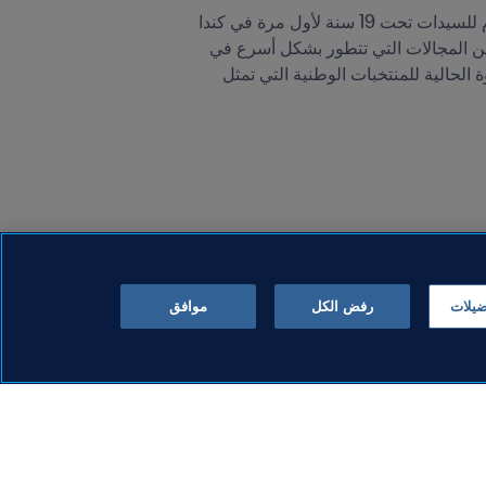
بما أن كأس العالم للسيدات FIFA هي ميزة ثابتة في أجندة كرة القدم الدولية، وبعد إجراء بطولة العالم لكرة القدم للسيدات تحت 19 سنة لأول مرة في كندا 
2002، فإن إطلاق التصنيف العالمي للسيدات FIFA/Coca-Cola هو أحدث مشروع لـ FIFA لإعطاء دفعة لواحد من المجالات التي تتطور بشكل أسرع في 
عالم الساحرة المستديرة. تم إحداث التصنيف العالمي للسيدات FIFA/Coca-Cola لإعطاء نظرة شاملة على القوة الحالية للمنتخبات الوطنية التي تمثل 
ضيلات
رفض الكل
موافق