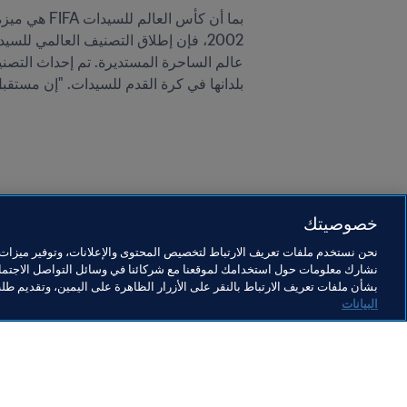
بلدانها في كرة القدم للسيدات. "إن مستقب
خصوصيتك
آخر تحديث
:
الأربعاء، 19 نوفمبر 2025 في 05:58 م
نحن نستخدم ملفات تعريف الارتباط لتخصيص المحتوى والإعلانات، وتوفير ميزات و
نشارك معلومات حول استخدامك لموقعنا مع شركائنا في وسائل التواصل الاجتماع
بشأن ملفات تعريف الارتباط بالنقر على الأزرار الظاهرة على اليمين، وتقديم ط
البيانات
ما يقوم به FIFA
كل الأ