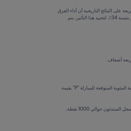
لتصحيح قيمة أفضلية الاستقبال داخل الميدان، يتم تحسين نقاط تصنيف الفريق المضيف بقيمة "H". تُظهر نظرة سريعة على النتائج التاريخية أن أداء الفرق 
المضيفة أفضل منه خارج الديار؛ يحتفظ الفريق المضيف بنسبة 66٪ من النقاط ، بينما يعود المنافسون إلى ديارهم بنسبة 34٪. لتحييد هذا التأثير، يتم 
يتم استخدام الفرق في نقاط التصنيف بين الخصمين للتنبؤ بنتيجة المباراة. بالنسبة لكل فريق، يتم التعبير عن النسبة المئوية المتوقعة للمباراة "P" بقيمة 