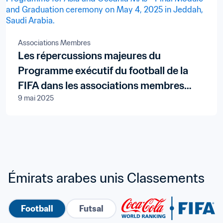
Associations Membres
Les répercussions majeures du
Programme exécutif du football de la
FIFA dans les associations membres
9 mai 2025
d’Asie et d’Océanie
Émirats arabes unis Classements
Football
Futsal