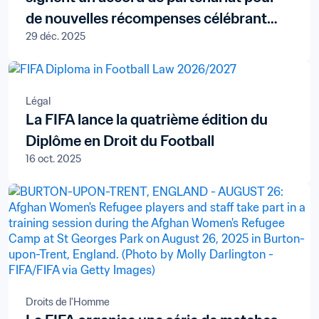
de nouvelles récompenses célébrant
29 déc. 2025
annuellement les protagonistes les plus
en vue du monde du football
Légal
La FIFA lance la quatrième édition du
Diplôme en Droit du Football
16 oct. 2025
Droits de l'Homme